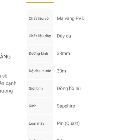
Mạ vàng PVD
Chất liệu vỏ
Dây da
Chất liệu dây
33mm
Đường kính
HÀNG
30m
Độ chịu nước
 sẽ
bên cạnh
Đồng hồ nữ
Giới tính
thương
Sapphire
Kính
Pin (Quazt)
Loại máy