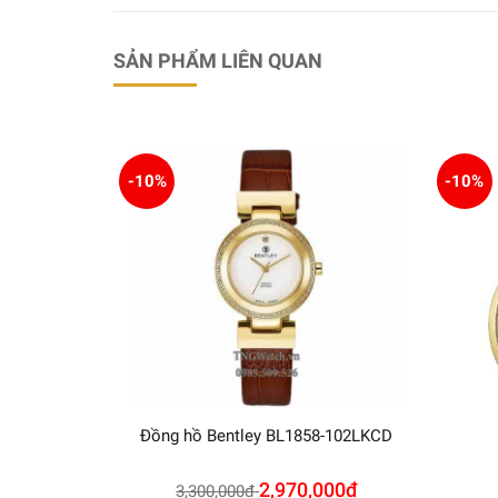
SẢN PHẨM LIÊN QUAN
-10%
-10%
Đồng hồ Bentley BL1858-102LKCD
2,970,000
₫
3,300,000
₫