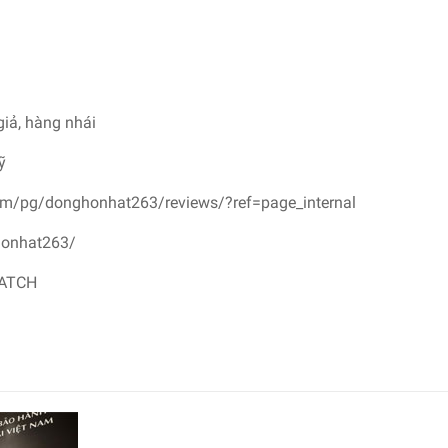
giả, hàng nhái
ỹ
om/pg/donghonhat263/reviews/?ref=page_internal
honhat263/
WATCH