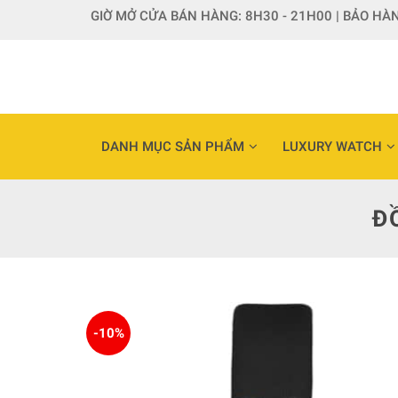
Skip
GIỜ MỞ CỬA BÁN HÀNG: 8H30 - 21H00 | BẢO HÀN
to
content
DANH MỤC SẢN PHẨM
LUXURY WATCH
Đ
-10%