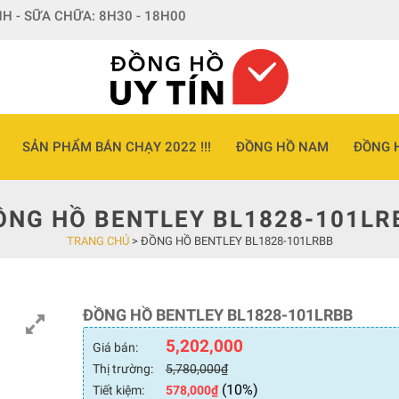
H - SỮA CHỮA: 8H30 - 18H00
SẢN PHẨM BÁN CHẠY 2022 !!!
ĐỒNG HỒ NAM
ĐỒNG 
ỒNG HỒ BENTLEY BL1828-101LR
TRANG CHỦ
>
ĐỒNG HỒ BENTLEY BL1828-101LRBB
ĐỒNG HỒ BENTLEY BL1828-101LRBB
5,202,000
Giá bán:
Thị trường:
5,780,000
₫
(10%)
Tiết kiệm:
578,000
₫