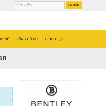
TÌM KIẾM
HỒ NỮ
ĐỒNG HỒ ĐÔI
GIỚI THIỆU
BB