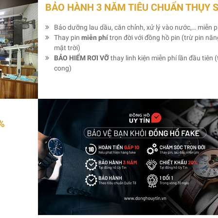
BẢO HÀNH 3 NĂM TIÊU CHUẨN THỤY 
Bảo dưỡng lau dầu, căn chỉnh, xử lý vào nước,… miễn p
Thay pin
miễn phí
trọn đời với đồng hồ pin (trừ pin nă
mặt trời)
BẢO HIỂM RƠI VỠ
thay linh kiện miễn phí lần đầu tiên (
cong)
%