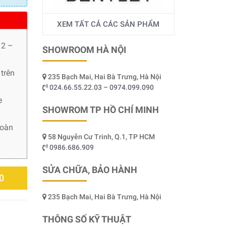
XEM TẤT CẢ CÁC SẢN PHẨM
 2 –
SHOWROOM HÀ NỘI
trên
235 Bạch Mai, Hai Bà Trưng, Hà Nội
024.66.55.22.03 – 0974.099.090
e
SHOWROM TP HỒ CHÍ MINH
toàn
58 Nguyễn Cư Trinh, Q.1, TP HCM
0986.686.909
SỬA CHỮA, BẢO HÀNH
0
235 Bạch Mai, Hai Bà Trưng, Hà Nội
THÔNG SỐ KỸ THUẬT