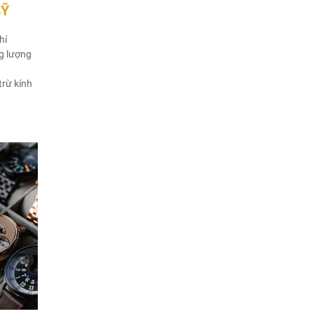
SỸ
hí
ng lượng
trừ kính