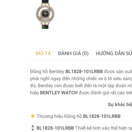
MÔ TẢ
ĐÁNH GIÁ (0)
HƯỚNG DẪN SỬ
Đồng hồ Bentley
BL1828-101LRBB
được sản xuấ
phải nghĩ ngay đến những chiếc xe ô tô siêu sa
đó, Bentley còn được biết đến là một tập đoàn nổi
hiệu
BENTLEY WATCH
được đánh giá rất cao trê
Sự khác biệ
Thương hiệu Đồng hồ
BL1828-101LRBB
BL1828-101LRBB
Thiết kế tinh xảo thể hiện s