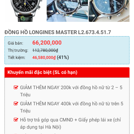
ĐỒNG HỒ LONGINES MASTER L2.673.4.51.7
66,200,000
Giá bán:
Thị trường:
112,780,000
₫
(41%)
Tiết kiệm:
46,580,000
₫
Khuyến mãi đặc biệt (SL có hạn)
GIẢM THÊM NGAY 200k với đồng hồ nữ từ 2 – 5
Triệu
GIẢM THÊM NGAY 400k với đồng hồ nữ từ trên 5
Triệu
Hỗ trợ trả góp qua CMND + Giấy phép lái xe (chỉ
áp dụng tại Hà Nội)