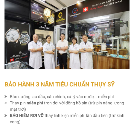
BẢO HÀNH 3 NĂM TIÊU CHUẨN THỤY SỸ
Bảo dưỡng lau dầu, căn chỉnh, xử lý vào nước,… miễn phí
Thay pin
miễn phí
trọn đời với đồng hồ pin (trừ pin năng lượng
mặt trời)
BẢO HIỂM RƠI VỠ
thay linh kiện miễn phí lần đầu tiên (trừ kính
cong)