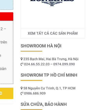
 2 –
XEM TẤT CẢ CÁC SẢN PHẨM
trên
SHOWROOM HÀ NỘI
e
235 Bạch Mai, Hai Bà Trưng, Hà Nội
024.66.55.22.03 – 0974.099.090
toàn
SHOWROM TP HỒ CHÍ MINH
58 Nguyễn Cư Trinh, Q.1, TP HCM
0
0986.686.909
SỬA CHỮA, BẢO HÀNH