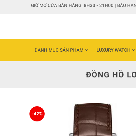
Skip
GIỜ MỞ CỬA BÁN HÀNG: 8H30 - 21H00 | BẢO HÀN
to
content
DANH MỤC SẢN PHẨM
LUXURY WATCH
ĐỒNG HỒ LO
-42%