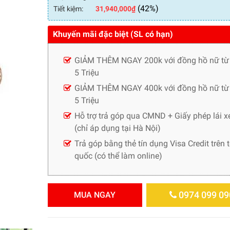
(42%)
Tiết kiệm:
31,940,000
₫
Khuyến mãi đặc biệt (SL có hạn)
GIẢM THÊM NGAY 200k với đồng hồ nữ từ
5 Triệu
GIẢM THÊM NGAY 400k với đồng hồ nữ từ 
5 Triệu
Hỗ trợ trả góp qua CMND + Giấy phép lái x
(chỉ áp dụng tại Hà Nội)
Trả góp bằng thẻ tín dụng Visa Credit trên 
quốc (có thể làm online)
0974 099 09
MUA NGAY