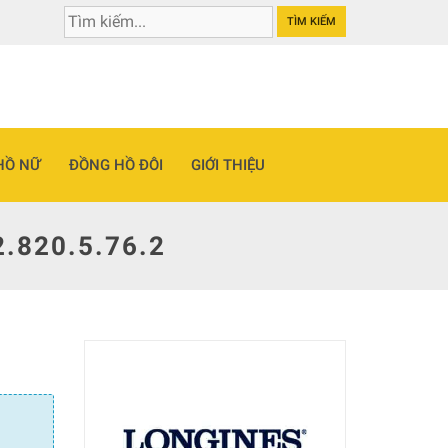
TÌM KIẾM
HỒ NỮ
ĐỒNG HỒ ĐÔI
GIỚI THIỆU
.820.5.76.2