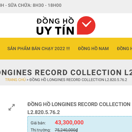
H - SỮA CHỮA: 8H30 - 18H00
SẢN PHẨM BÁN CHẠY 2022 !!!
ĐỒNG HỒ NAM
ĐỒNG 
NGINES RECORD COLLECTION L2
TRANG CHỦ
>
ĐỒNG HỒ LONGINES RECORD COLLECTION L2.820.5.76.2
ĐỒNG HỒ LONGINES RECORD COLLECTION
L2.820.5.76.2
43,300,000
Giá bán:
Thị trường:
75,240,000
₫