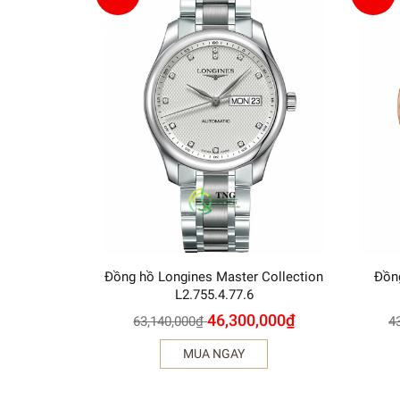
Đồng hồ Longines Master Collection
Đồng
L2.755.4.77.6
46,300,000
₫
63,140,000
₫
4
MUA NGAY