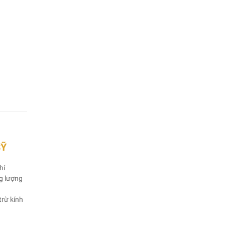
SỸ
hí
ng lượng
trừ kính