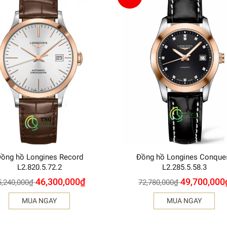
ồng hồ Longines Record
Đồng hồ Longines Conque
L2.820.5.72.2
L2.285.5.58.3
46,300,000
₫
49,700,000
5,240,000
₫
72,780,000
₫
MUA NGAY
MUA NGAY