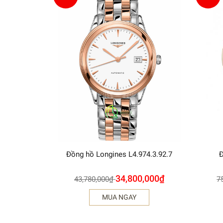
Đồng hồ Longines L4.974.3.92.7
Đ
34,800,000
₫
43,780,000
₫
7
MUA NGAY