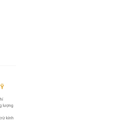
SỸ
hí
ng lượng
trừ kính