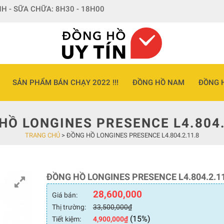
H - SỮA CHỮA: 8H30 - 18H00
SẢN PHẨM BÁN CHẠY 2022 !!!
ĐỒNG HỒ NAM
ĐỒNG 
HỒ LONGINES PRESENCE L4.804.
TRANG CHỦ
>
ĐỒNG HỒ LONGINES PRESENCE L4.804.2.11.8
ĐỒNG HỒ LONGINES PRESENCE L4.804.2.11
28,600,000
Giá bán:
Thị trường:
33,500,000
₫
(15%)
Tiết kiệm:
4,900,000
₫