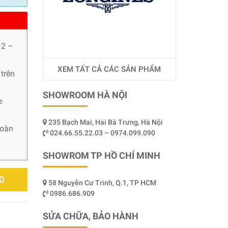
 2 –
XEM TẤT CẢ CÁC SẢN PHẨM
trên
SHOWROOM HÀ NỘI
e
235 Bạch Mai, Hai Bà Trưng, Hà Nội
toàn
024.66.55.22.03 – 0974.099.090
SHOWROM TP HỒ CHÍ MINH
0
58 Nguyễn Cư Trinh, Q.1, TP HCM
0986.686.909
SỬA CHỮA, BẢO HÀNH