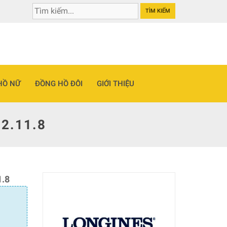
TÌM KIẾM
HỒ NỮ
ĐỒNG HỒ ĐÔI
GIỚI THIỆU
2.11.8
.8