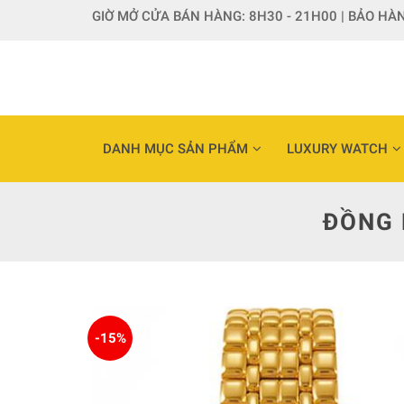
Skip
GIỜ MỞ CỬA BÁN HÀNG: 8H30 - 21H00 | BẢO HÀN
to
content
DANH MỤC SẢN PHẨM
LUXURY WATCH
ĐỒNG 
-15%