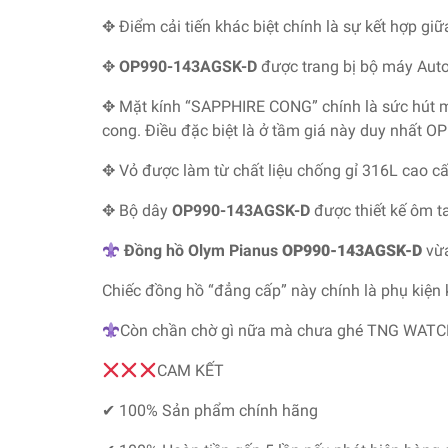
✥ Điểm cải tiến khác biệt chính là sự kết hợp g
✥
OP990-143AGSK-D
được trang bị bộ máy Auto
✥ Mặt kính “SAPPHIRE CONG” chính là sức hút m
cong. Điều đặc biệt là ở tầm giá này duy nhất OP
✥ Vỏ được làm từ chất liệu chống gỉ 316L cao cấp
✥ Bộ dây
OP990-143AGSK-D
được thiết kế ôm t
Đồng hồ Olym Pianus
OP990-143AGSK-D
vừa
Chiếc đồng hồ “đẳng cấp” này chính là phụ kiện
Còn chần chờ gì nữa mà chưa ghé TNG WATC
CAM KẾT
✔ 100% Sản phẩm chính hãng