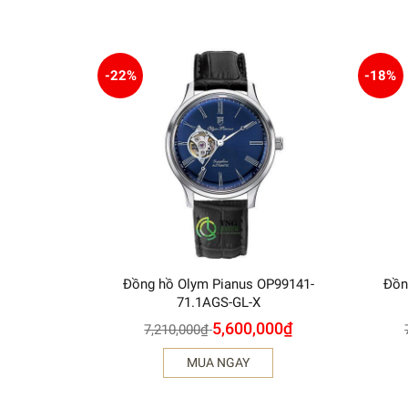
-22%
-18%
Đồng hồ Olym Pianus OP99141-
Đồn
71.1AGS-GL-X
5,600,000
₫
7,210,000
₫
MUA NGAY