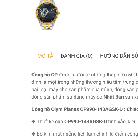
MÔ TẢ
ĐÁNH GIÁ (0)
HƯỚNG DẪN SỬ
Đồng hồ OP
được ra đời từ những thập niên 50, 
định là một trong những thương hiệu tầm trung 
hai loại máy cho sản phẩm của mình, dòng sản
dòng sản phẩm sử dụng máy do
Nhật Bản
sản xu
Đồng hồ Olym Pianus OP990-143AGSK-D : Chiếc
✥ Thiết kế của
OP990-143AGSK-D
tinh xảo, kiểu
✥ Bộ kim mắt ngỗng lịch lãm chính là điểm cộn