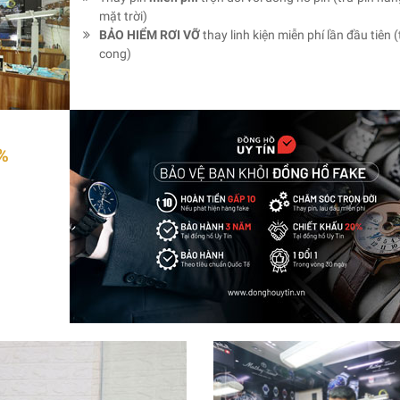
mặt trời)
BẢO HIỂM RƠI VỠ
thay linh kiện miễn phí lần đầu tiên (
cong)
%