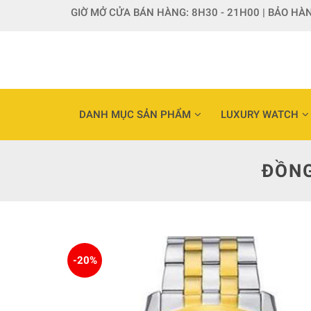
Skip
GIỜ MỞ CỬA BÁN HÀNG: 8H30 - 21H00 | BẢO HÀN
to
content
DANH MỤC SẢN PHẨM
LUXURY WATCH
ĐỒNG
-20%