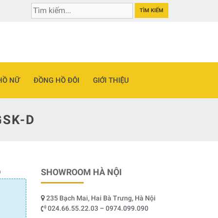
TÌM KIẾM
HỒ NỮ
ĐỒNG HỒ ĐÔI
GIỚI THIỆU
GSK-D
D
SHOWROOM HÀ NỘI
235 Bạch Mai, Hai Bà Trưng, Hà Nội
024.66.55.22.03 – 0974.099.090