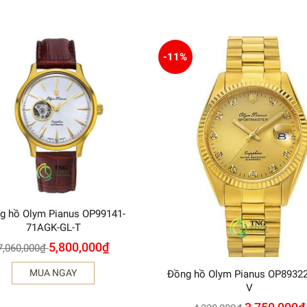
-11%
g hồ Olym Pianus OP99141-
71AGK-GL-T
5,800,000
₫
7,060,000
₫
MUA NGAY
Đồng hồ Olym Pianus OP8932
V