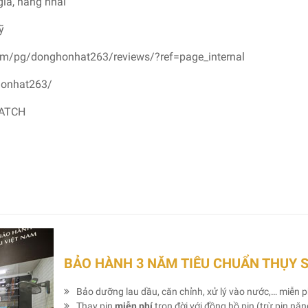
giả, hàng nhái
ỹ
om/pg/donghonhat263/reviews/?ref=page_internal
honhat263/
WATCH
BẢO HÀNH 3 NĂM TIÊU CHUẨN THỤY 
Bảo dưỡng lau dầu, căn chỉnh, xử lý vào nước,… miễn p
Thay pin
miễn phí
trọn đời với đồng hồ pin (trừ pin nă