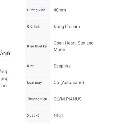
40mm
Đường kính
Đồng hồ nam
Giới tính
Open Heart, Sun and
Kiểu thiết kế
Moon
HÀNG
Sapphire
Kính
hẳng
dụng
Cơ (Automatic)
Loại máy
còn
OLYM PIANUS
Thương hiệu
Nhật
Xuất xứ