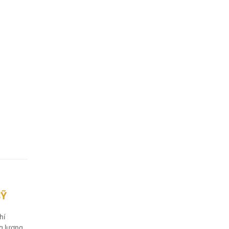
SỸ
hí
ng lượng