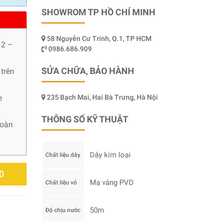
SHOWROM TP HỒ CHÍ MINH
58 Nguyễn Cư Trinh, Q.1, TP HCM
 2 –
0986.686.909
SỬA CHỮA, BẢO HÀNH
trên
e
235 Bạch Mai, Hai Bà Trưng, Hà Nội
THÔNG SỐ KỸ THUẬT
toàn
Dây kim loại
Chất liệu dây
0
Mạ vàng PVD
Chất liệu vỏ
50m
Độ chịu nước