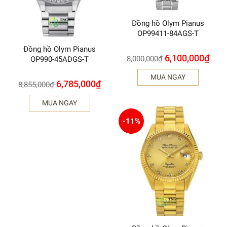
Đồng hồ Olym Pianus
OP99411-84AGS-T
Đồng hồ Olym Pianus
6,100,000
₫
8,000,000
₫
OP990-45ADGS-T
MUA NGAY
6,785,000
₫
8,855,000
₫
MUA NGAY
-11%