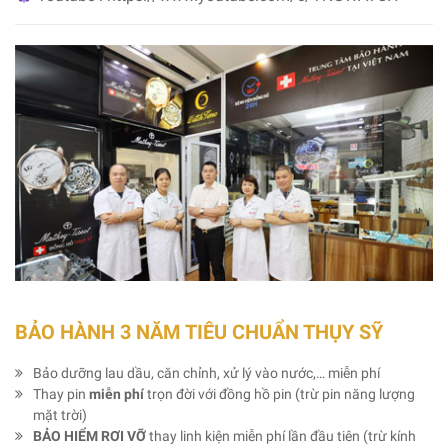
BẢO HÀNH 3 NĂM TIÊU CHUẨN THỤY SỸ
Bảo dưỡng lau dầu, căn chỉnh, xử lý vào nước,… miễn phí
Thay pin
miễn phí
trọn đời với đồng hồ pin (trừ pin năng lượng
mặt trời)
BẢO HIỂM RƠI VỠ
thay linh kiện miễn phí lần đầu tiên (trừ kính