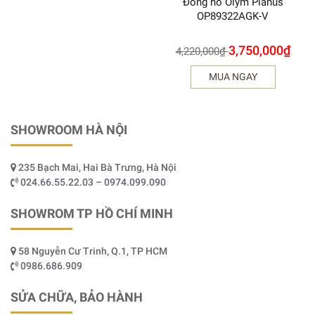
Đồng hồ Olym Pianus
OP89322AGK-V
3,750,000
₫
4,220,000
₫
MUA NGAY
SHOWROOM HÀ NỘI
235 Bạch Mai, Hai Bà Trưng, Hà Nội
024.66.55.22.03 – 0974.099.090
SHOWROM TP HỒ CHÍ MINH
58 Nguyễn Cư Trinh, Q.1, TP HCM
0986.686.909
SỬA CHỮA, BẢO HÀNH