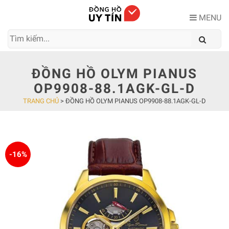
Skip
to
MENU
content
ĐỒNG HỒ OLYM PIANUS
OP9908-88.1AGK-GL-D
TRANG CHỦ
>
ĐỒNG HỒ OLYM PIANUS OP9908-88.1AGK-GL-D
-16%