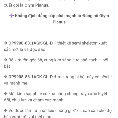
xuất gọi là
Olym Pianus
.
Khẳng định đẳng cấp phái mạnh từ Đồng hồ Olym
Pianus
✥
OP9908-88.1AGK-GL-D
–
thiết kế semi skeleton xuất
sắc mới lạ và độc đáo
✥ Bộ kim rốn góc 6h, cùng kim xăng cực phá cách – nổi
bật
✥
OP9908-88.1AGK-GL-D
được trang bị bộ máy cơ bền bỉ
và mạnh mẽ
✥ Mặt kính sapphire có khả năng chống trầy xước tuyệt
đối, chịu lực va chạm cực mạnh
✥ Vỏ được làm từ chất liệu chống gỉ 316L cao cấp cho độ
bền vượt trội với thời gian