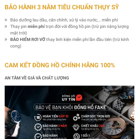
BẢO HÀNH 3 NĂM TIÊU CHUẨN THỤY SỸ
Bảo dưỡng lau dầu, căn chỉnh, xử lý vào nước,… miễn phí
Thay pin
miễn phí
trọn đời với đồng hồ pin (trừ pin năng lượng
mặt trời)
BẢO HIỂM RƠI VỠ
thay linh kiện miễn phí lần đầu tiên (trừ kính
cong)
CAM KẾT ĐỒNG HỒ CHÍNH HÃNG 100%
AN TÂM VỀ GIÁ VÀ CHẤT LƯỢNG