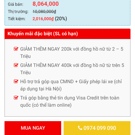
8,064,000
Giá bán:
Thị trường:
10,080,000
₫
(20%)
Tiết kiệm:
2,016,000
₫
Khuyến mãi đặc biệt (SL có hạn)
GIẢM THÊM NGAY 200k với đồng hồ nữ từ 2 – 5
Triệu
GIẢM THÊM NGAY 400k với đồng hồ nữ từ trên 5
Triệu
Hỗ trợ trả góp qua CMND + Giấy phép lái xe (chỉ
áp dụng tại Hà Nội)
Trả góp bằng thẻ tín dụng Visa Credit trên toàn
quốc (có thể làm online)
0974 099 090
MUA NGAY