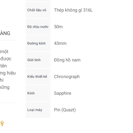
Thép không gỉ 316L
Chất liệu vỏ
50m
Độ chịu nước
HÀNG
43mm
Đường kính
 một
 được
Đồng hồ nam
Giới tính
 tên
ơng hiệu
Chronograph
Kiểu thiết kế
hi
những
Sapphire
Kính
Pin (Quazt)
Loại máy
SỸ