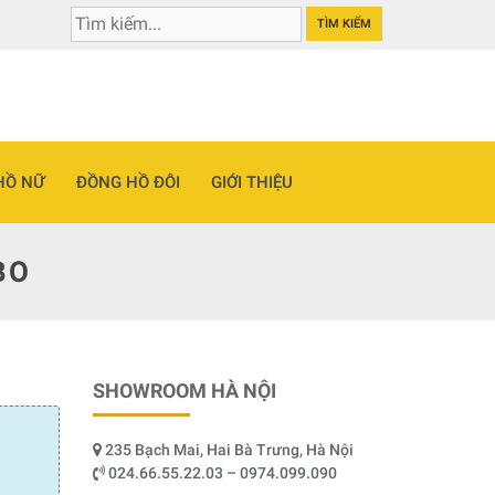
TÌM KIẾM
HỒ NỮ
ĐỒNG HỒ ĐÔI
GIỚI THIỆU
BO
SHOWROOM HÀ NỘI
235 Bạch Mai, Hai Bà Trưng, Hà Nội
024.66.55.22.03 – 0974.099.090