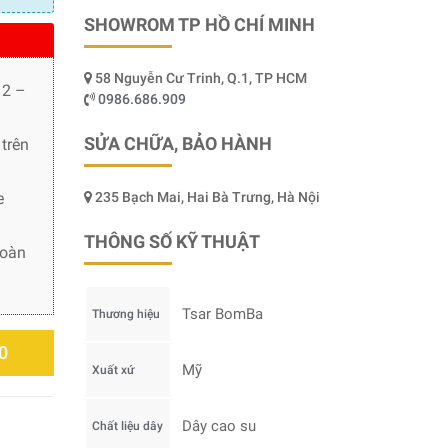
SHOWROM TP HỒ CHÍ MINH
58 Nguyễn Cư Trinh, Q.1, TP HCM
 2 –
0986.686.909
SỬA CHỮA, BẢO HÀNH
trên
e
235 Bạch Mai, Hai Bà Trưng, Hà Nội
THÔNG SỐ KỸ THUẬT
toàn
Tsar BomBa
Thương hiệu
0
Mỹ
Xuất xứ
Dây cao su
Chất liệu dây