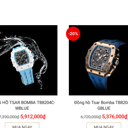
-20%
 HỒ TSAR BOMBA TB8204C-
Đồng hồ Tsar Bomba TB820
WBLUE
GBLUE
5,912,000
₫
5,376,000
₫
7,390,000
₫
6,720,000
₫
MUA NGAY
MUA NGAY