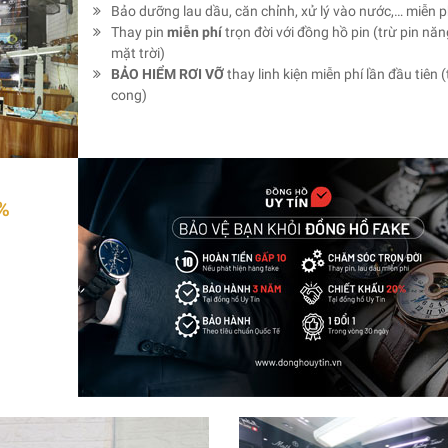
Bảo dưỡng lau dầu, căn chỉnh, xử lý vào nước,… miễn p
Thay pin
miễn phí
trọn đời với đồng hồ pin (trừ pin nă
mặt trời)
BẢO HIỂM RƠI VỠ
thay linh kiện miễn phí lần đầu tiên (
cong)
%