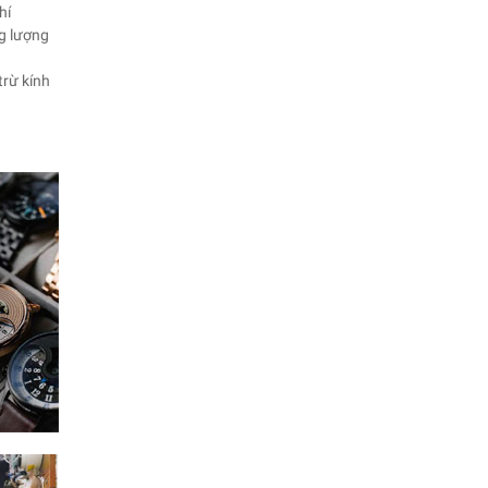
hí
ng lượng
trừ kính