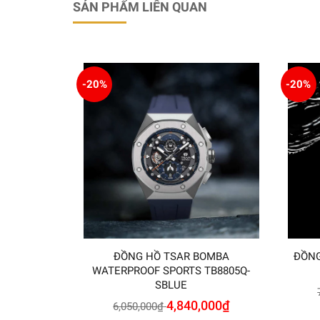
SẢN PHẨM LIÊN QUAN
-20%
-20%
ĐỒNG HỒ TSAR BOMBA
ĐỒNG
WATERPROOF SPORTS TB8805Q-
SBLUE
4,840,000
₫
6,050,000
₫