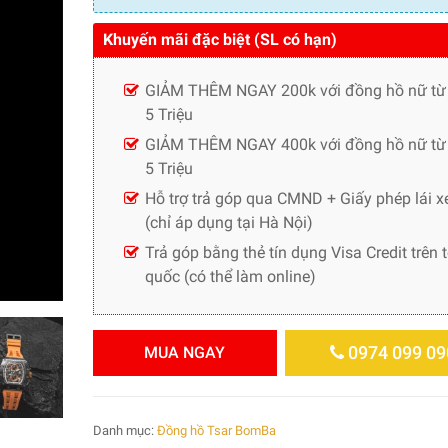
Khuyến mãi đặc biệt (SL có hạn)
GIẢM THÊM NGAY 200k với đồng hồ nữ từ
5 Triệu
GIẢM THÊM NGAY 400k với đồng hồ nữ từ 
5 Triệu
Hỗ trợ trả góp qua CMND + Giấy phép lái x
(chỉ áp dụng tại Hà Nội)
Trả góp bằng thẻ tín dụng Visa Credit trên 
quốc (có thể làm online)
0974 099 09
MUA NGAY
Danh mục:
Đồng hồ Tsar BomBa