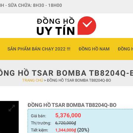
H - SỮA CHỮA: 8H30 - 18H00
SẢN PHẨM BÁN CHẠY 2022 !!!
ĐỒNG HỒ NAM
ĐỒNG 
ỒNG HỒ TSAR BOMBA TB8204Q-
TRANG CHỦ
>
ĐỒNG HỒ TSAR BOMBA TB8204Q-BO
ĐỒNG HỒ TSAR BOMBA TB8204Q-BO
5,376,000
Giá bán:
Thị trường:
6,720,000
₫
(20%)
Tiết kiệm:
1,344,000
₫