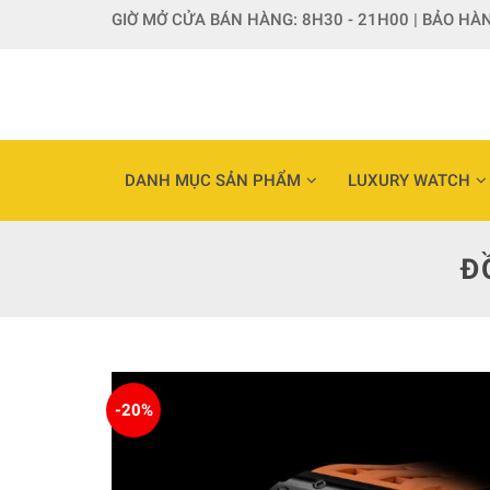
Skip
GIỜ MỞ CỬA BÁN HÀNG: 8H30 - 21H00 | BẢO HÀN
to
content
DANH MỤC SẢN PHẨM
LUXURY WATCH
Đ
-20%